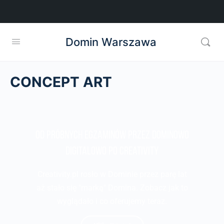
Domin Warszawa
CONCEPT ART
od próbnych egzaminów przez dominowo
digitalowo po creativity
Creativity.pl rosło w Dominie przez parę lat
aż stało się "marką" Domina. Zobacz jak to
wyglądało i co oferujemy teraz.